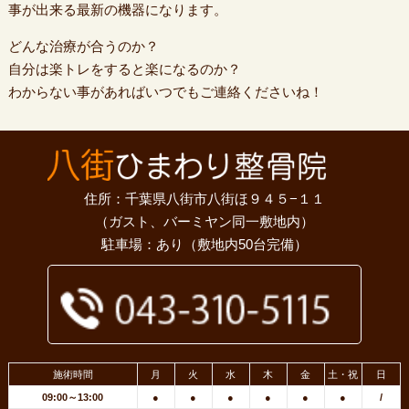
事が出来る最新の機器になります。
どんな治療が合うのか？
自分は楽トレをすると楽になるのか？
わからない事があればいつでもご連絡くださいね！
住所：千葉県八街市八街ほ９４５−１１
（ガスト、バーミヤン同一敷地内）
駐車場：あり（敷地内50台完備）
施術時間
月
火
水
木
金
土・祝
日
09:00～13:00
●
●
●
●
●
●
/