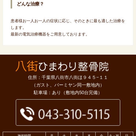
どんな治療？
患者様お一人お一人の症状に応じ、そのときに最も適した治療を
します。
最新の電気治療機器をご用意しております。
住所：千葉県八街市八街ほ９４５−１１
（ガスト、バーミヤン同一敷地内）
駐車場：あり（敷地内50台完備）
施術時間
月
火
水
木
金
土・祝
日