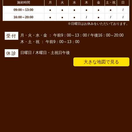
施術時間
月
火
水
木
金
土・祝
日
09:00～13:00
●
●
●
●
●
●
/
16:00～20:00
●
●
●
/
●
/
/
※日曜日はお休みをいただいております。
月・火・水・金 ： 午前9：00～13：00 / 午後16：00～20:00
受付
木・土・祝 ： 午前9：00～13：00
日曜日 / 木曜日・土祝日午後
休診
大きな地図で見る