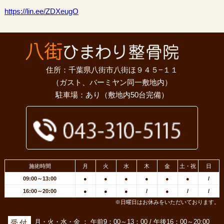
https://lin.ee/ZDXeugO
住所：千葉県八街市八街ほ９４５−１１
（ガスト、バーミヤン同一敷地内）
駐車場：あり（敷地内50台完備）
施術時間
月
火
水
木
金
土・祝
日
09:00～13:00
●
●
●
●
●
●
/
16:00～20:00
●
●
●
/
●
/
/
※日曜日はお休みをいただいております。
月・火・水・金 ： 午前9：00～13：00 / 午後16：00～20:00
受付