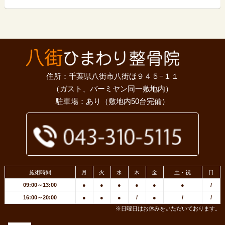
住所：千葉県八街市八街ほ９４５−１１
（ガスト、バーミヤン同一敷地内）
駐車場：あり（敷地内50台完備）
施術時間
月
火
水
木
金
土・祝
日
09:00～13:00
●
●
●
●
●
●
/
16:00～20:00
●
●
●
/
●
/
/
※日曜日はお休みをいただいております。