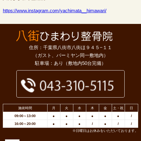
https://www.instagram.com/yachimata__himawari/
住所：千葉県八街市八街ほ９４５−１１
（ガスト、バーミヤン同一敷地内）
駐車場：あり（敷地内50台完備）
施術時間
月
火
水
木
金
土・祝
日
09:00～13:00
●
●
●
●
●
●
/
16:00～20:00
●
●
●
/
●
/
/
※日曜日はお休みをいただいております。